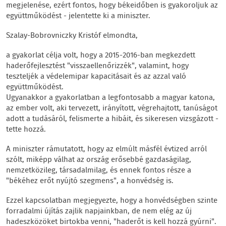
megjelenése, ezért fontos, hogy békeidőben is gyakoroljuk az
együttműködést - jelentette ki a miniszter.
Szalay-Bobrovniczky Kristóf elmondta,
a gyakorlat célja volt, hogy a 2015-2016-ban megkezdett
haderőfejlesztést "visszaellenőrizzék", valamint, hogy
teszteljék a védelemipar kapacitásait és az azzal való
együttműködést.
Ugyanakkor a gyakorlatban a legfontosabb a magyar katona,
az ember volt, aki tervezett, irányított, végrehajtott, tanúságot
adott a tudásáról, felismerte a hibáit, és sikeresen vizsgázott -
tette hozzá.
A miniszter rámutatott, hogy az elmúlt másfél évtized arról
szólt, miképp válhat az ország erősebbé gazdaságilag,
nemzetközileg, társadalmilag, és ennek fontos része a
"békéhez erőt nyújtó szegmens", a honvédség is.
Ezzel kapcsolatban megjegyezte, hogy a honvédségben szinte
forradalmi újítás zajlik napjainkban, de nem elég az új
hadeszközöket birtokba venni, "haderőt is kell hozzá gyúrni".