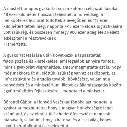
A másfél hónapos gyakorlat során katonai célú szállításokat
48 ezer kilométer hosszan teljesített a honvédség, a
helikopterek 563 órát töltöttek a levegőben és 112 ezer
kilométert tettek meg, naponta 7-15 ezer katona logisztikájára
volt szükség, és összesen mintegy 900 ezer adag ételt kellett
elkészíteni a résztvevőknek
- ismertette.
A gyakorlat lezárása után következik a tapasztaltak
feldolgozása és kiértékelése, ami legalább annyira fontos,
mint a gyakorlat végrehajtása, amely megmutatta azt is, hogy
még mekkora út áll előttük: szükség van az eszközpark, az
infrastruktúra és a tudás további bővítésére, valamint a
honvédség és a minisztérium, illetve az államigazgatás közötti
együttműködés fejlesztésére - mondta el a miniszter.
Böröndi Gábor, a Honvéd Vezérkar főnöke azt mondta, a
gyakorlat megmutatta, hogy a magyar honvédségre lehet
számítani, és az elmúlt 10 év haderőfejlesztése nem volt
hiábavaló, valamint, hogy a katonai és a civil világ képes
együtt gondolkodni és cselekedni.