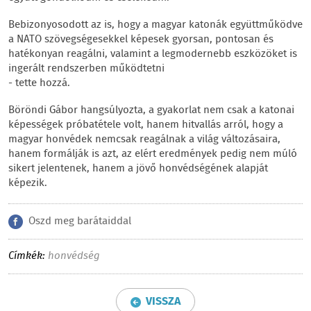
Bebizonyosodott az is, hogy a magyar katonák együttműködve
a NATO szövegségesekkel képesek gyorsan, pontosan és
hatékonyan reagálni, valamint a legmodernebb eszközöket is
ingerált rendszerben működtetni
- tette hozzá.
Böröndi Gábor hangsúlyozta, a gyakorlat nem csak a katonai
képességek próbatétele volt, hanem hitvallás arról, hogy a
magyar honvédek nemcsak reagálnak a világ változásaira,
hanem formálják is azt, az elért eredmények pedig nem múló
sikert jelentenek, hanem a jövő honvédségének alapját
képezik.
Oszd meg barátaiddal
Címkék:
honvédség
VISSZA