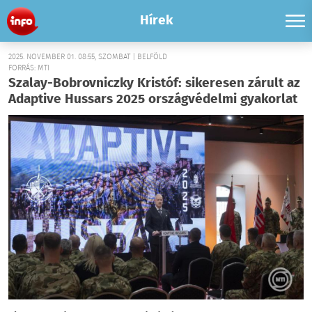
Hírek
2025. NOVEMBER 01. 08:55, SZOMBAT | BELFÖLD
FORRÁS: MTI
Szalay-Bobrovniczky Kristóf: sikeresen zárult az
Adaptive Hussars 2025 országvédelmi gyakorlat