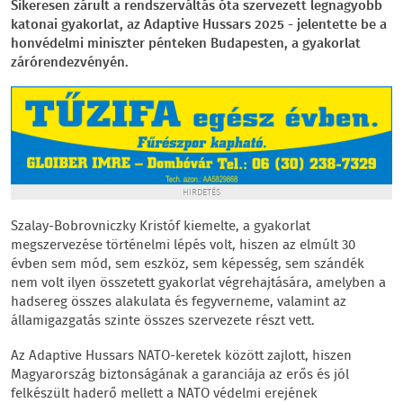
Sikeresen zárult a rendszerváltás óta szervezett legnagyobb
katonai gyakorlat, az Adaptive Hussars 2025 - jelentette be a
honvédelmi miniszter pénteken Budapesten, a gyakorlat
zárórendezvényén.
HIRDETÉS
Szalay-Bobrovniczky Kristóf kiemelte, a gyakorlat
megszervezése történelmi lépés volt, hiszen az elmúlt 30
évben sem mód, sem eszköz, sem képesség, sem szándék
nem volt ilyen összetett gyakorlat végrehajtására, amelyben a
hadsereg összes alakulata és fegyverneme, valamint az
államigazgatás szinte összes szervezete részt vett.
Az Adaptive Hussars NATO-keretek között zajlott, hiszen
Magyarország biztonságának a garanciája az erős és jól
felkészült haderő mellett a NATO védelmi erejének