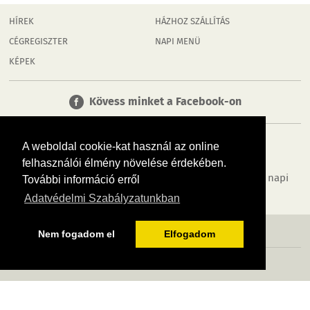
HÍREK
HÁZHOZ SZÁLLÍTÁS
CÉGREGISZTER
NAPI MENÜ
KÉPEK
Kövess minket a Facebook-on
A weboldal cookie-kat használ az online
felhasználói élmény növelése érdekében.
Tudj meg többet városodról! Hírek, programok, képek, napi
További információ erről
menü, cégek…. és minden, ami Kurd
Adatvédelmi Szabályzatunkban
MÉDIAAJÁNLÓ
ADATVÉDELEM
IMPRESSZUM
RÓLUNK
ÁSZF
Nem fogadom el
Elfogadom
Copyright InfoVárosok. Minden jog fenntartva. | Web design & arculat by
Voov