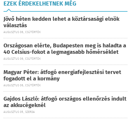
EZEK ÉRDEKELHETNEK MÉG
Jövő héten kedden lehet a köztársasági elnök
választás
AUGUSZTUS 06., CSÜTÖRTÖK
Országosan elérte, Budapesten meg is haladta a
40 Celsius-fokot a legmagasabb hőmérséklet
AUGUSZTUS 06., CSÜTÖRTÖK
Magyar Péter: átfogó energiafejlesztési tervet
fogadott el a kormány
AUGUSZTUS 06., CSÜTÖRTÖK
Gajdos László: átfogó országos ellenőrzés indult
az akkucégeknél
AUGUSZTUS 05., SZERDA