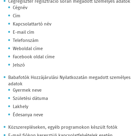
Cégregiszter regisztráció során megadott személyes adatok
Cégnév
Cím
Kapcsolattartó név
E-mail cím
Telefonszám
Weboldal címe
Facebook oldal címe
Jelszó
Babafotók Hozzájárulási Nyilatkozatán megadott személyes
adatok
Gyermek neve
Születési dátuma
Lakhely
Édesanya neve
Közszerepléseken, egyéb programokon készült fotók
E-mail fiókon keresztüli kapcsolatfelvételek esetén