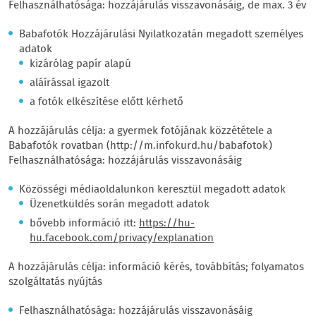
Felhasználhatósága: hozzájárulás visszavonásáig, de max. 3 év
Babafotók Hozzájárulási Nyilatkozatán megadott személyes
adatok
kizárólag papír alapú
aláírással igazolt
a fotók elkészítése előtt kérhető
A hozzájárulás célja: a gyermek fotójának közzététele a
Babafotók rovatban (http://m.infokurd.hu/babafotok)
Felhasználhatósága: hozzájárulás visszavonásáig
Közösségi médiaoldalunkon keresztül megadott adatok
Üzenetküldés során megadott adatok
bővebb információ itt:
https://hu-
hu.facebook.com/privacy/explanation
A hozzájárulás célja: információ kérés, továbbítás; folyamatos
szolgáltatás nyújtás
Felhasználhatósága: hozzájárulás visszavonásáig