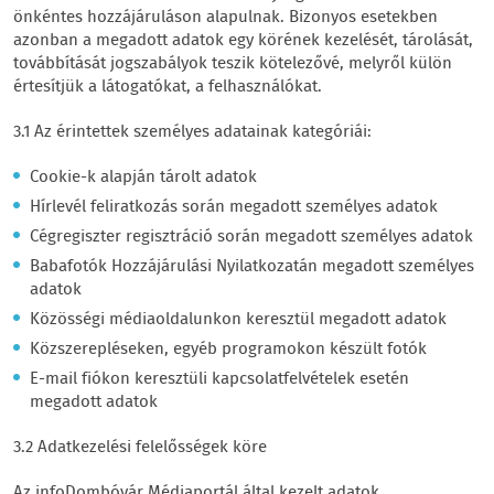
önkéntes hozzájáruláson alapulnak. Bizonyos esetekben
azonban a megadott adatok egy körének kezelését, tárolását,
továbbítását jogszabályok teszik kötelezővé, melyről külön
értesítjük a látogatókat, a felhasználókat.
3.1 Az érintettek személyes adatainak kategóriái:
Cookie-k alapján tárolt adatok
Hírlevél feliratkozás során megadott személyes adatok
Cégregiszter regisztráció során megadott személyes adatok
Babafotók Hozzájárulási Nyilatkozatán megadott személyes
adatok
Közösségi médiaoldalunkon keresztül megadott adatok
Közszerepléseken, egyéb programokon készült fotók
E-mail fiókon keresztüli kapcsolatfelvételek esetén
megadott adatok
3.2 Adatkezelési felelősségek köre
Az infoDombóvár Médiaportál által kezelt adatok