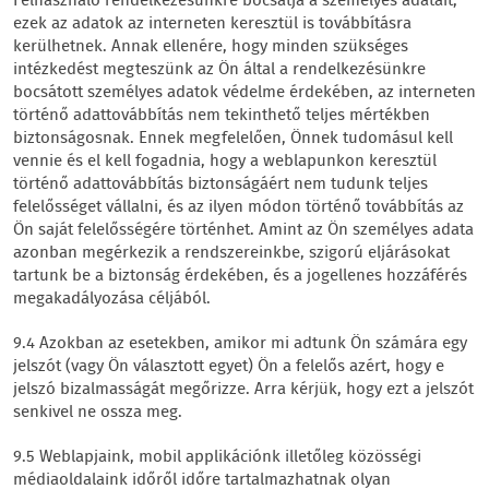
Felhasználó rendelkezésünkre bocsátja a személyes adatait,
ezek az adatok az interneten keresztül is továbbításra
kerülhetnek. Annak ellenére, hogy minden szükséges
intézkedést megteszünk az Ön által a rendelkezésünkre
bocsátott személyes adatok védelme érdekében, az interneten
történő adattovábbítás nem tekinthető teljes mértékben
biztonságosnak. Ennek megfelelően, Önnek tudomásul kell
vennie és el kell fogadnia, hogy a weblapunkon keresztül
történő adattovábbítás biztonságáért nem tudunk teljes
felelősséget vállalni, és az ilyen módon történő továbbítás az
Ön saját felelősségére történhet. Amint az Ön személyes adata
azonban megérkezik a rendszereinkbe, szigorú eljárásokat
tartunk be a biztonság érdekében, és a jogellenes hozzáférés
megakadályozása céljából.
9.4 Azokban az esetekben, amikor mi adtunk Ön számára egy
jelszót (vagy Ön választott egyet) Ön a felelős azért, hogy e
jelszó bizalmasságát megőrizze. Arra kérjük, hogy ezt a jelszót
senkivel ne ossza meg.
9.5 Weblapjaink, mobil applikációnk illetőleg közösségi
médiaoldalaink időről időre tartalmazhatnak olyan