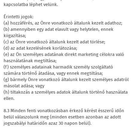
kapcsolatba léphet velünk.
Érintetti jogok:
(a) hozzáférés, az Önre vonatkozó általunk kezelt adathoz;
(b) amennyiben egy adat elavult vagy helytelen, ennek
kiigazítása;
(c) az Önre vonatkozó általunk kezelt adat törlése;
(d) az adat kezelésének korlátozása;
(e) az Ön személyes adatának direkt marketing célokra való
használatának megtiltása;
(f) személyes adatainak harmadik személy szolgáltató
számára történő átadása, vagy ennek megtiltása;
(g) bármely Önre vonatkozó általunk kezelt személyes adatról
másolat adása; vagy
(h) tiltakozás a személyes adatok általunk történő használata
ellen.
8.3 Minden fenti vonatkozásban érkező kérést ésszerű időn
belül válaszolunk meg (minden esetben azonban az adott
jogszabályi határidőn azaz 30 napon belül).