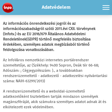
Adatvédelem
Az információs önrendelkezési jogról és az
információszabadságról szóló 2011.évi CXII. törvénynek
(Infotv.) és az EU 2016/679 Általános Adatvédelmi
Rendeletének(GDPR) történő megfelelés biztosítása
érdekében, személyes adatok megbízásból történő
feldolgozása vonatkozásában.
Az InfoVáros nemzetközi internetes portálrendszer
üzemeltetője, az (Székhely: 9400 Sopron, Deák tér 66-68;
Adószám: ; Cégjegyzékszám: )., a továbbiakban
rendszerüzemeltető - adatkezelő - adatkezelési nyilvántartási
száma: NAIH-63299/2013)
A rendszerüzemeltető és a weboldal-üzemeltető
adatkezelőként tiszteletben tartják mindazon személyek
magánszféráját, akik számukra személyes adatot adnak át és
elkötelezett ezek védelmében.