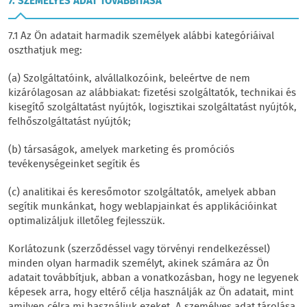
7. SZEMÉLYES ADAT TOVÁBBÍTÁSA
7.1 Az Ön adatait harmadik személyek alábbi kategóriáival
oszthatjuk meg:
(a) Szolgáltatóink, alvállalkozóink, beleértve de nem
kizárólagosan az alábbiakat: fizetési szolgáltatók, technikai és
kisegítő szolgáltatást nyújtók, logisztikai szolgáltatást nyújtók,
felhőszolgáltatást nyújtók;
(b) társaságok, amelyek marketing és promóciós
tevékenységeinket segítik és
(c) analitikai és keresőmotor szolgáltatók, amelyek abban
segítik munkánkat, hogy weblapjainkat és applikációinkat
optimalizáljuk illetőleg fejlesszük.
Korlátozunk (szerződéssel vagy törvényi rendelkezéssel)
minden olyan harmadik személyt, akinek számára az Ön
adatait továbbítjuk, abban a vonatkozásban, hogy ne legyenek
képesek arra, hogy eltérő célja használják az Ön adatait, mint