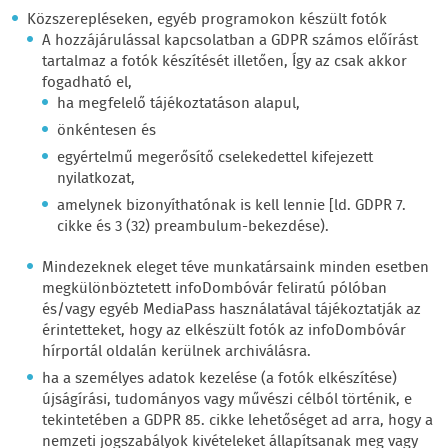
Közszerepléseken, egyéb programokon készült fotók
A hozzájárulással kapcsolatban a GDPR számos előírást
tartalmaz a fotók készítését illetően, Így az csak akkor
fogadható el,
ha megfelelő tájékoztatáson alapul,
önkéntesen és
egyértelmű megerősítő cselekedettel kifejezett
nyilatkozat,
amelynek bizonyíthatónak is kell lennie [ld. GDPR 7.
cikke és 3 (32) preambulum-bekezdése).
Mindezeknek eleget téve munkatársaink minden esetben
megkülönböztetett infoDombóvár feliratú pólóban
és/vagy egyéb MediaPass használatával tájékoztatják az
érintetteket, hogy az elkészült fotók az infoDombóvár
hírportál oldalán kerülnek archiválásra.
ha a személyes adatok kezelése (a fotók elkészítése)
újságírási, tudományos vagy művészi célból történik, e
tekintetében a GDPR 85. cikke lehetőséget ad arra, hogy a
nemzeti jogszabályok kivételeket állapítsanak meg vagy