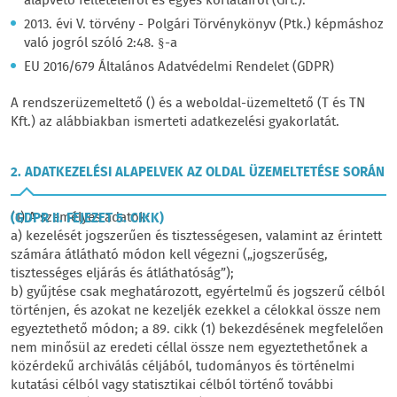
alapvető feltételeiről és egyes korlátairól (Grt.):
2013. évi V. törvény - Polgári Törvénykönyv (Ptk.) képmáshoz
való jogról szóló 2:48. §-a
EU 2016/679 Általános Adatvédelmi Rendelet (GDPR)
A rendszerüzemeltető () és a weboldal-üzemeltető (T és TN
Kft.) az alábbiakban ismerteti adatkezelési gyakorlatát.
2. ADATKEZELÉSI ALAPELVEK AZ OLDAL ÜZEMELTETÉSE SORÁN
(1) A személyes adatok:
(GDPR II. FEJEZET 5. CIKK)
a) kezelését jogszerűen és tisztességesen, valamint az érintett
számára átlátható módon kell végezni („jogszerűség,
tisztességes eljárás és átláthatóság”);
b) gyűjtése csak meghatározott, egyértelmű és jogszerű célból
történjen, és azokat ne kezeljék ezekkel a célokkal össze nem
egyeztethető módon; a 89. cikk (1) bekezdésének megfelelően
nem minősül az eredeti céllal össze nem egyeztethetőnek a
közérdekű archiválás céljából, tudományos és történelmi
kutatási célból vagy statisztikai célból történő további