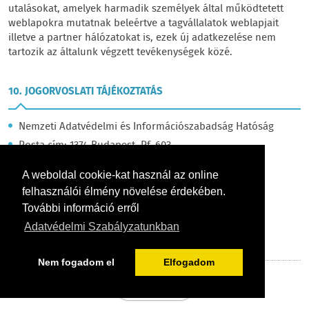
utalásokat, amelyek harmadik személyek által működtetett
weblapokra mutatnak beleértve a tagvállalatok weblapjait
illetve a partner hálózatokat is, ezek új adatkezelése nem
tartozik az általunk végzett tevékenységek közé.
10. JOGORVOSLATI TÁJÉKOZTATÁS
Nemzeti Adatvédelmi és Információszabadság Hatóság
Posta cím: 1374 Budapest, Pf. 603.
Cím: 1055 Budapest, Falk Miksa utca 9-11.
A weboldal cookie-kat használ az online
Telefon: +36 (1) 391-1400
felhasználói élmény növelése érdekében.
Fax: +36 (1) 391-1410
További információ erről
E-mail:
ugyfelszolgalat@naih.hu
Adatvédelmi Szabályzatunkban
URL:
https://naih.hu
Nem fogadom el
Elfogadom
VISSZA