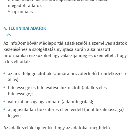
megadott adatok
opcionális
4. TECHNIKAI ADATOK
Az infoDombóvár Médiaportál adatkezelői a személyes adatok
kezeléséhez a szolgáltatás nyújtása során alkalmazott
informatikai eszközöket úgy választja meg és üzemelteti, hogy
a kezelt adat:
az arra feljogosítottak számára hozzáférhető (rendelkezésre
állás);
hitelessége és hitelesítése biztosított (adatkezelés
hitelessége);
változatlansága igazolható (adatintegritás);
a jogosulatlan hozzáférés ellen védett (adat bizalmassága)
legyen.
Az adatkezelők kijelentik, hogy az adatokat megfelelő