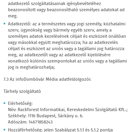
adatkezelő szolgáltatásainak igénybevételéhez
beazonosított vagy beazonosítható személyes adatokat ad
meg.
Adatkezelő: az a természetes vagy jogi személy, közhatalmi
szerv, ügynökség vagy bármely egyéb szerv, amely a
személyes adatok kezelésének céljait és eszközeit önállóan
vagy másokkal együtt meghatározza; ha az adatkezelés
céljait és eszközeit az uniós vagy a tagállami jog határozza
meg, az adatkezelőt vagy az adatkezelő kijelölésére
vonatkozó különös szempontokat az uniós vagy a tagállami
jog is meghatározhatja;
7.3 Az infoDombóvár Média adatfeldolgozói:
Tárhely szolgáltató
Elérhetőség:
Név: Rackforest Informatikai, Kereskedelmi Szolgáltató Kft..;
Székhely: 1116 Budapest, Sárkány u. 6.
Adószám: 14671858243
Hozzáférhetőség: jelen Szabályzat 5.1.1 és 5.1.2 pontja