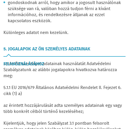
gondoskodnak arról, hogy amikor a jogosult használónak
szüksége van rá, valóban hozzá tudjon férni a kívánt
információhoz, és rendelkezésre álljanak az ezzel
kapcsolatos eszközök.
Különleges adatot nem kezelünk.
5. JOGALAPOK AZ ÖN SZEMÉLYES ADATAINAK
5.1 Az Ön személyes adatainak használatát Adatvédelmi
FELHASZNÁLÁSÁHOZ
Szabályzatunk az alábbi jogalapokra hivatkozva határozza
meg:
5.1.1 EU 2016/679 Általános Adatvédelmi Rendelet II. Fejezet 6.
cikk (1) a)
az érintett hozzájárulását adta személyes adatainak egy vagy
több konkrét célból történő kezeléséhez;
Kijelentjük, hogy jelen Szabályzat 3.1 pontban felsorolt