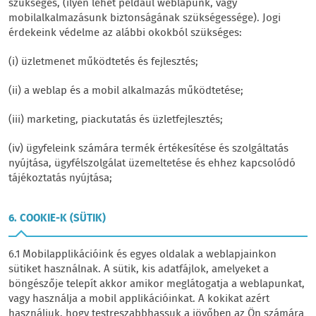
szükséges, (ilyen lehet például weblapunk, vagy
mobilalkalmazásunk biztonságának szükségessége). Jogi
érdekeink védelme az alábbi okokból szükséges:
(i) üzletmenet működtetés és fejlesztés;
(ii) a weblap és a mobil alkalmazás működtetése;
(iii) marketing, piackutatás és üzletfejlesztés;
(iv) ügyfeleink számára termék értékesítése és szolgáltatás
nyújtása, ügyfélszolgálat üzemeltetése és ehhez kapcsolódó
tájékoztatás nyújtása;
6. COOKIE-K (SÜTIK)
6.1 Mobilapplikációink és egyes oldalak a weblapjainkon
sütiket használnak. A sütik, kis adatfájlok, amelyeket a
böngészője telepít akkor amikor meglátogatja a weblapunkat,
vagy használja a mobil applikációinkat. A kokikat azért
használjuk, hogy testreszabbhassuk a jövőben az Ön számára