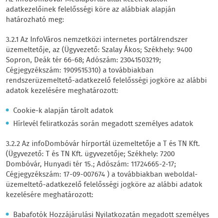
adatkezelőinek felelősségi köre az alábbiak alapján
határozható meg:
3.2.1 Az InfoVáros nemzetközi internetes portálrendszer
üzemeltetője, az (Ügyvezető: Szalay Ákos; Székhely: 9400
Sopron, Deák tér 66-68; Adószám: 23041503219;
Cégjegyzékszám: 1909515310) a továbbiakban
rendszerüzemeltető-adatkezelő felelősségi jogköre az alábbi
adatok kezelésére meghatározott:
Cookie-k alapján tárolt adatok
Hírlevél feliratkozás során megadott személyes adatok
3.2.2 Az infoDombóvár hírportál üzemeltetője a T és TN Kft.
(Ügyvezető: T és TN Kft. ügyvezetője; Székhely: 7200
Dombóvár, Hunyadi tér 15.; Adószám: 11724665-2-17;
Cégjegyzékszám: 17-09-007674 ) a továbbiakban weboldal-
üzemeltető-adatkezelő felelősségi jogköre az alábbi adatok
kezelésére meghatározott:
Babafotók Hozzájárulási Nyilatkozatán megadott személyes