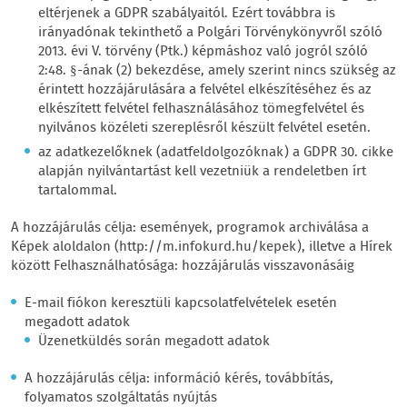
eltérjenek a GDPR szabályaitól. Ezért továbbra is
irányadónak tekinthető a Polgári Törvénykönyvről szóló
2013. évi V. törvény (Ptk.) képmáshoz való jogról szóló
2:48. §-ának (2) bekezdése, amely szerint nincs szükség az
érintett hozzájárulására a felvétel elkészítéséhez és az
elkészített felvétel felhasználásához tömegfelvétel és
nyilvános közéleti szereplésről készült felvétel esetén.
az adatkezelőknek (adatfeldolgozóknak) a GDPR 30. cikke
alapján nyilvántartást kell vezetniük a rendeletben írt
tartalommal.
A hozzájárulás célja: események, programok archiválása a
Képek aloldalon (http://m.infokurd.hu/kepek), illetve a Hírek
között Felhasználhatósága: hozzájárulás visszavonásáig
E-mail fiókon keresztüli kapcsolatfelvételek esetén
megadott adatok
Üzenetküldés során megadott adatok
A hozzájárulás célja: információ kérés, továbbítás,
folyamatos szolgáltatás nyújtás