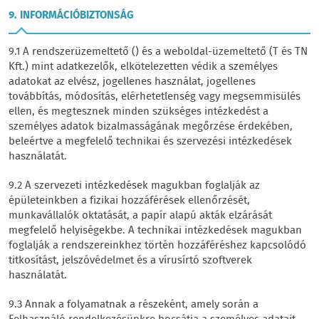
9. INFORMÁCIÓBIZTONSÁG
9.1 A rendszerüzemeltető () és a weboldal-üzemeltető (T és TN
Kft.) mint adatkezelők, elkötelezetten védik a személyes
adatokat az elvész, jogellenes használat, jogellenes
továbbítás, módosítás, elérhetetlenség vagy megsemmisülés
ellen, és megtesznek minden szükséges intézkedést a
személyes adatok bizalmasságának megőrzése érdekében,
beleértve a megfelelő technikai és szervezési intézkedések
használatát.
9.2 A szervezeti intézkedések magukban foglalják az
épületeinkben a fizikai hozzáférések ellenőrzését,
munkavállalók oktatását, a papír alapú akták elzárását
megfelelő helyiségekbe. A technikai intézkedések magukban
foglalják a rendszereinkhez történ hozzáféréshez kapcsolódó
titkosítást, jelszóvédelmet és a vírusírtó szoftverek
használatát.
9.3 Annak a folyamatnak a részeként, amely során a