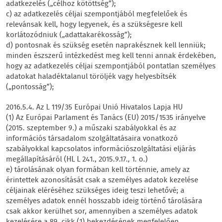
adatkezelés („célhoz kötöttség”);
c) az adatkezelés céljai szempontjából megfelelőek és
relevánsak kell, hogy legyenek, és a szükségesre kell
korlátozódniuk („adattakarékosság”);
d) pontosnak és szükség esetén naprakésznek kell lenniük;
minden észszerű intézkedést meg kell tenni annak érdekében,
hogy az adatkezelés céljai szempontjából pontatlan személyes
adatokat haladéktalanul töröljék vagy helyesbítsék
(„pontosság”);
2016.5.4. Az L 119/35 Európai Unió Hivatalos Lapja HU
(1) Az Európai Parlament és Tanács (EU) 2015/1535 irányelve
(2015. szeptember 9.) a műszaki szabályokkal és az
információs társadalom szolgáltatásaira vonatkozó
szabályokkal kapcsolatos információszolgáltatási eljárás
megállapításáról (HL L 241., 2015.9.17., 1. o.)
e) tárolásának olyan formában kell történnie, amely az
érintettek azonosítását csak a személyes adatok kezelése
céljainak eléréséhez szükséges ideig teszi lehetővé; a
személyes adatok ennél hosszabb ideig történő tárolására
csak akkor kerülhet sor, amennyiben a személyes adatok