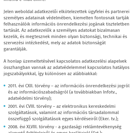
Jelen weboldal adatkezelői elkötelezettek ügyfelei és partnerei
személyes adatainak védelmében, kiemelten fontosnak tartják
felhasználóik információs önrendelkezési jogának tiszteletben
tartását. Az adatkezelők a személyes adatokat bizalmasan
kezelik, és megtesznek minden olyan biztonsági, technikai és
szervezési intézkedést, mely az adatok biztonságát
garantálják.
A honlap üzemeltetésével kapcsolatos adatkezelési alapelvek
összhangban vannak az adatvédelemmel kapcsolatos hatályos
jogszabályokkal, így különösen az alábbiakkal:
2011. évi CXII. törvény – az információs önrendelkezési jogról
és az információszabadságról (a továbbiakban Infotv.,
adatvédelmi törvény);
2001. évi CVIII. törvény – az elektronikus kereskedelmi
szolgáltatások, valamint az információs társadalommal
összefüggő szolgáltatások egyes kérdéseiről (Eker. tv.);
2008. évi XLVIII. törvény - a gazdasági reklámtevékenység