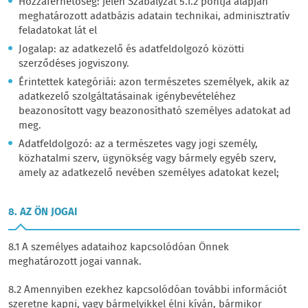
Hozzáférhetőség: jelen Szabályzat 5.1.2 pontja alapján
meghatározott adatbázis adatain technikai, adminisztratív
feladatokat lát el
Jogalap: az adatkezelő és adatfeldolgozó közötti
szerződéses jogviszony.
Érintettek kategóriái: azon természetes személyek, akik az
adatkezelő szolgáltatásainak igénybevételéhez
beazonosított vagy beazonosítható személyes adatokat ad
meg.
Adatfeldolgozó: az a természetes vagy jogi személy,
közhatalmi szerv, ügynökség vagy bármely egyéb szerv,
amely az adatkezelő nevében személyes adatokat kezel;
8. AZ ÖN JOGAI
8.1 A személyes adataihoz kapcsolódóan Önnek
meghatározott jogai vannak.
8.2 Amennyiben ezekhez kapcsolódóan további információt
szeretne kapni, vagy bármelyikkel élni kíván, bármikor