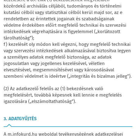
kezelésére a 89. cikk (1) bekezdésének megfelelően
közérdekű archiválás céljából, tudományos és történelmi
kutatási célból vagy statisztikai célból kerül majd sor, az e
rendeletben az érintettek jogainak és szabadságainak
védelme érdekében előírt megfelelő technikai és szervezési
intézkedések végrehajtására is figyelemmel („korlátozott
tárolhatóság”);
f) kezelését oly módon kell végezni, hogy megfelelő technikai
vagy szervezési intézkedések alkalmazásával biztosítva legyen
a személyes adatok megfelelő biztonsága, az adatok
jogosulatlan vagy jogellenes kezelésével, véletlen
elvesztésével, megsemmisítésével vagy károsodásával
szembeni védelmet is ideértve („integritás és bizalmas jelleg”).
(2) Az adatkezelő felelős az (1) bekezdésnek való
megfelelésért, továbbá képesnek kell lennie e megfelelés
igazolására („elszámoltathatóság”).
3. ADATGYŰJTÉS
A m.infokurd.hu weboldal tevékenységének adatkezelései