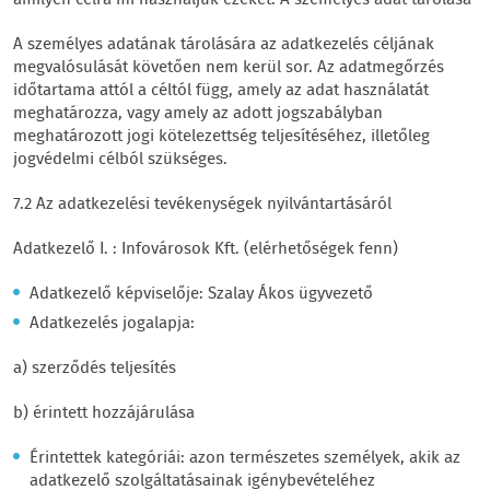
amilyen célra mi használjuk ezeket. A személyes adat tárolása
A személyes adatának tárolására az adatkezelés céljának
megvalósulását követően nem kerül sor. Az adatmegőrzés
időtartama attól a céltól függ, amely az adat használatát
meghatározza, vagy amely az adott jogszabályban
meghatározott jogi kötelezettség teljesítéséhez, illetőleg
jogvédelmi célból szükséges.
7.2 Az adatkezelési tevékenységek nyilvántartásáról
Adatkezelő I. : Infovárosok Kft. (elérhetőségek fenn)
Adatkezelő képviselője: Szalay Ákos ügyvezető
Adatkezelés jogalapja:
a) szerződés teljesítés
b) érintett hozzájárulása
Érintettek kategóriái: azon természetes személyek, akik az
adatkezelő szolgáltatásainak igénybevételéhez