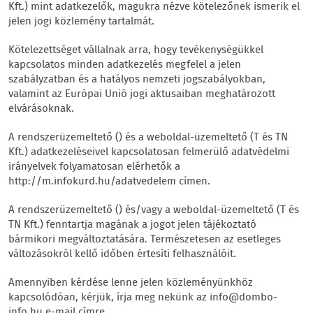
Kft.) mint adatkezelők, magukra nézve kötelezőnek ismerik el
jelen jogi közlemény tartalmát.
Kötelezettséget vállalnak arra, hogy tevékenységükkel
kapcsolatos minden adatkezelés megfelel a jelen
szabályzatban és a hatályos nemzeti jogszabályokban,
valamint az Európai Unió jogi aktusaiban meghatározott
elvárásoknak.
A rendszerüzemeltető () és a weboldal-üzemeltető (T és TN
Kft.) adatkezeléseivel kapcsolatosan felmerülő adatvédelmi
irányelvek folyamatosan elérhetők a
http://m.infokurd.hu/adatvedelem címen.
A rendszerüzemeltető () és/vagy a weboldal-üzemeltető (T és
TN Kft.) fenntartja magának a jogot jelen tájékoztató
bármikori megváltoztatására. Természetesen az esetleges
változásokról kellő időben értesíti felhasználóit.
Amennyiben kérdése lenne jelen közleményünkhöz
kapcsolódóan, kérjük, írja meg nekünk az info@dombo-
info.hu e-mail címre.