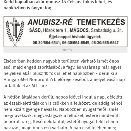
Kedd hajnalban akár mínusz 18 Celsius-fok is lehet, és
napközben is fagyni fog.
HIRDETÉS
Elsősorban kedden nagyobb területen várható ismét ónos
eső, majd enged szorításából a fagy, és vasárnap már egyes
helyeken akár plusz 10 fok is lehet napközben - derül ki a
HungaroMet Nonprofit Zrt. előrejelzéséből, amelyet vasárnap
juttattak el az MTI-hez.
A hétfőn általában derült, napos idővel indul a nap, délelőtt
az északkeleti tájakon is csökken a felhőzet, de addig néhol
nem kizárt gyenge havazás. Napközben nyugat felől ismét
megnövekszik, megvastagszik a felhőzet, estére mindenütt
beborul az ég. Késő délutántól, estétől nyugat felől eleinte
havazás, majd ónos eső várható. A nap első felében még