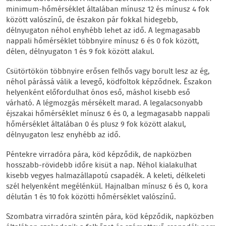
minimum-hőmérséklet általában mínusz 12 és mínusz 4 fok
között valószínű, de északon pár fokkal hidegebb,
délnyugaton néhol enyhébb lehet az idő. A legmagasabb
nappali hőmérséklet többnyire mínusz 6 és 0 fok között,
délen, délnyugaton 1 és 9 fok között alakul.
Csütörtökön többnyire erősen felhős vagy borult lesz az ég,
néhol párássá válik a levegő, ködfoltok képződnek. Északon
helyenként előfordulhat ónos eső, máshol kisebb eső
várható. A légmozgás mérsékelt marad. A legalacsonyabb
éjszakai hőmérséklet mínusz 6 és 0, a legmagasabb nappali
hőmérséklet általában 0 és plusz 9 fok között alakul,
délnyugaton lesz enyhébb az idő.
Péntekre virradóra pára, köd képződik, de napközben
hosszabb-rövidebb időre kisüt a nap. Néhol kialakulhat
kisebb vegyes halmazállapotú csapadék. A keleti, délkeleti
szél helyenként megélénkül. Hajnalban mínusz 6 és 0, kora
délután 1 és 10 fok közötti hőmérséklet valószínű.
Szombatra virradóra szintén pára, köd képződik, napközben