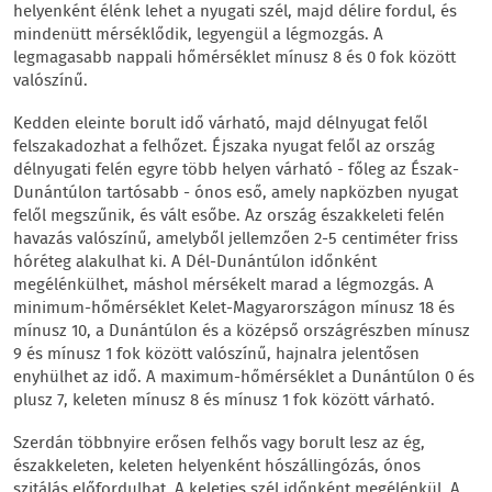
helyenként élénk lehet a nyugati szél, majd délire fordul, és
mindenütt mérséklődik, legyengül a légmozgás. A
legmagasabb nappali hőmérséklet mínusz 8 és 0 fok között
valószínű.
Kedden eleinte borult idő várható, majd délnyugat felől
felszakadozhat a felhőzet. Éjszaka nyugat felől az ország
délnyugati felén egyre több helyen várható - főleg az Észak-
Dunántúlon tartósabb - ónos eső, amely napközben nyugat
felől megszűnik, és vált esőbe. Az ország északkeleti felén
havazás valószínű, amelyből jellemzően 2-5 centiméter friss
hóréteg alakulhat ki. A Dél-Dunántúlon időnként
megélénkülhet, máshol mérsékelt marad a légmozgás. A
minimum-hőmérséklet Kelet-Magyarországon mínusz 18 és
mínusz 10, a Dunántúlon és a középső országrészben mínusz
9 és mínusz 1 fok között valószínű, hajnalra jelentősen
enyhülhet az idő. A maximum-hőmérséklet a Dunántúlon 0 és
plusz 7, keleten mínusz 8 és mínusz 1 fok között várható.
Szerdán többnyire erősen felhős vagy borult lesz az ég,
északkeleten, keleten helyenként hószállingózás, ónos
szitálás előfordulhat. A keleties szél időnként megélénkül. A