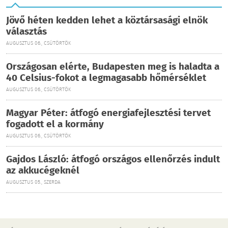
Jövő héten kedden lehet a köztársasági elnök
választás
AUGUSZTUS 06., CSÜTÖRTÖK
Országosan elérte, Budapesten meg is haladta a
40 Celsius-fokot a legmagasabb hőmérséklet
AUGUSZTUS 06., CSÜTÖRTÖK
Magyar Péter: átfogó energiafejlesztési tervet
fogadott el a kormány
AUGUSZTUS 06., CSÜTÖRTÖK
Gajdos László: átfogó országos ellenőrzés indult
az akkucégeknél
AUGUSZTUS 05., SZERDA