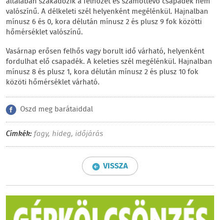
általában szakadozik a felhőzet és számottevő csapadék nem
valószínű. A délkeleti szél helyenként megélénkül. Hajnalban
mínusz 6 és 0, kora délután mínusz 2 és plusz 9 fok közötti
hőmérséklet valószínű.
Vasárnap erősen felhős vagy borult idő várható, helyenként
fordulhat elő csapadék. A keleties szél megélénkül. Hajnalban
mínusz 8 és plusz 1, kora délután mínusz 2 és plusz 10 fok
közöti hőmérséklet várható.
Oszd meg barátaiddal
Címkék:
fagy
,
hideg
,
időjárás
VISSZA